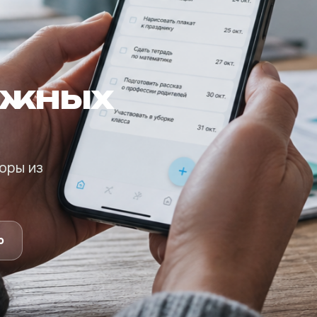
ажных
оры из
о