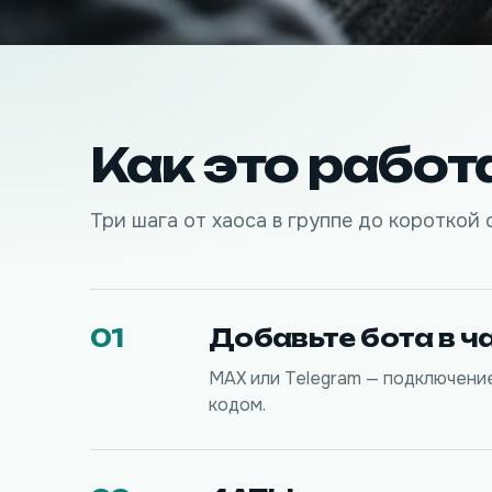
Как это работ
Три шага от хаоса в группе до короткой 
01
Добавьте бота в ч
MAX или Telegram — подключени
кодом.