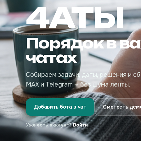
4АТЫ
Порядок в в
чатах
Собираем задачи, даты, решения и сб
MAX и Telegram — без шума ленты.
Добавить бота в чат
Смотреть дем
Уже есть аккаунт?
Войти