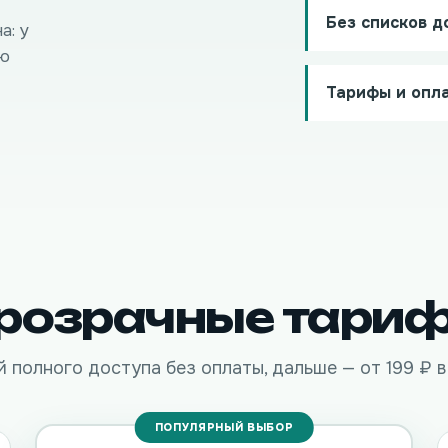
Без списков д
а: у
ию
Тарифы и опла
розрачные тари
й полного доступа без оплаты, дальше — от 199 ₽ в
ПОПУЛЯРНЫЙ ВЫБОР