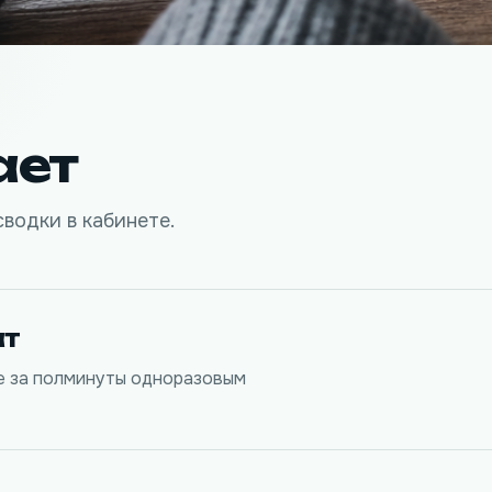
ает
сводки в кабинете.
ат
е за полминуты одноразовым