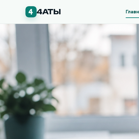
4АТЫ
Глав